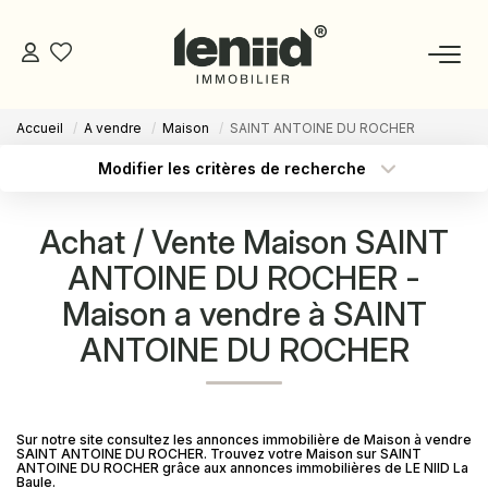
Accueil
A vendre
Maison
SAINT ANTOINE DU ROCHER
NOS BIENS
Modifier les critères de recherche
Type de transaction
Localisation
Acheter
Localisation
ESTIMATION
Achat / Vente Maison SAINT
Type de bien
Sélectionnez...
Surface min
ANTOINE DU ROCHER -
NOS CONSEILLERS
Maison a vendre à SAINT
Budget max
Plus de critères
DEVENIR MANDATAIRE
ANTOINE DU ROCHER
Créer une alerte
ESPACE MANDATAIRE
Sur notre site consultez les annonces immobilière de Maison à vendre
SAINT ANTOINE DU ROCHER. Trouvez votre Maison sur SAINT
GESTION
ANTOINE DU ROCHER grâce aux annonces immobilières de LE NIID La
Baule.