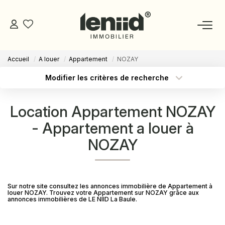
Accueil
A louer
Appartement
NOZAY
NOS BIENS
Modifier les critères de recherche
Type de transaction
Localisation
Acheter
Localisation
ESTIMATION
Location Appartement NOZAY
Type de bien
Sélectionnez...
Surface min
- Appartement a louer à
NOS CONSEILLERS
NOZAY
Budget max
Plus de critères
DEVENIR MANDATAIRE
Créer une alerte
ESPACE MANDATAIRE
Sur notre site consultez les annonces immobilière de Appartement à
louer NOZAY. Trouvez votre Appartement sur NOZAY grâce aux
annonces immobilières de LE NIID La Baule.
GESTION