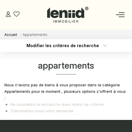
Accueil
Appartements
NOS BIENS
Modifier les critères de recherche
Type de transaction
Localisation
Acheter
Localisation
ESTIMATION
appartements
Type de bien
Sélectionnez...
Surface min
NOS CONSEILLERS
Budget max
Plus de critères
Nous n'avons pas de biens à vous proposer dans la catégorie
DEVENIR MANDATAIRE
Appartements pour le moment , plusieurs options s'offrent à vous
:
Créer une alerte
Re-soumettre la recherche avec moins de critères.
ESPACE MANDATAIRE
Transmettez-nous votre demande
GESTION