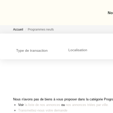
Nos biens
Accueil
Programmes neufs
Localisation
Type de transaction
Nous n'avons pas de biens à vous proposer dans la catégorie 
Voir
la liste de nos annonces
ou
nos annonces triées par vil
Transmettez-nous votre demande