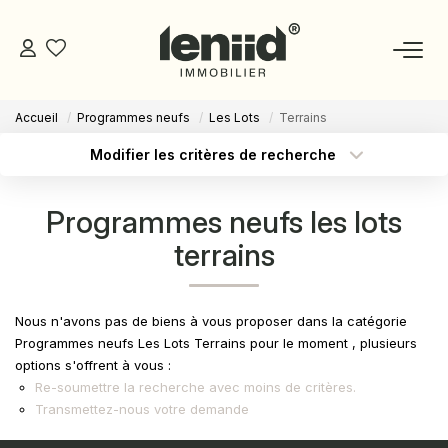
Accueil
Programmes neufs
Les Lots
Terrains
NOS BIENS
Modifier les critères de recherche
Type de transaction
Localisation
Acheter
Localisation
ESTIMATION
Programmes neufs les lots
Type de bien
Sélectionnez...
Surface min
terrains
NOS CONSEILLERS
Budget max
Plus de critères
DEVENIR MANDATAIRE
Nous n'avons pas de biens à vous proposer dans la catégorie
Créer une alerte
Programmes neufs Les Lots Terrains pour le moment , plusieurs
options s'offrent à vous :
ESPACE MANDATAIRE
Re-soumettre la recherche avec moins de critères.
Transmettez-nous votre demande
GESTION