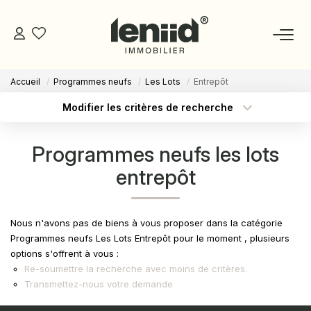
Accueil
Programmes neufs
Les Lots
Entrepôt
NOS BIENS
Modifier les critères de recherche
Type de transaction
Localisation
Acheter
Localisation
ESTIMATION
Programmes neufs les lots
Type de bien
Sélectionnez...
Surface min
entrepôt
NOS CONSEILLERS
Budget max
Plus de critères
DEVENIR MANDATAIRE
Nous n'avons pas de biens à vous proposer dans la catégorie
Créer une alerte
Programmes neufs Les Lots Entrepôt pour le moment , plusieurs
options s'offrent à vous :
ESPACE MANDATAIRE
Re-soumettre la recherche avec moins de critères.
Transmettez-nous votre demande
GESTION