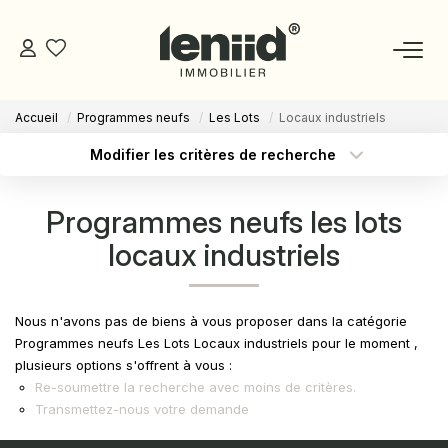
Accueil
Programmes neufs
Les Lots
Locaux industriels
NOS BIENS
Modifier les critères de recherche
Type de transaction
Localisation
Acheter
Localisation
ESTIMATION
Programmes neufs les lots
Type de bien
Sélectionnez...
Surface min
locaux industriels
NOS CONSEILLERS
Budget max
Plus de critères
DEVENIR MANDATAIRE
Nous n'avons pas de biens à vous proposer dans la catégorie
Créer une alerte
Programmes neufs Les Lots Locaux industriels pour le moment ,
plusieurs options s'offrent à vous :
ESPACE MANDATAIRE
Re-soumettre la recherche avec moins de critères.
Transmettez-nous votre demande
GESTION