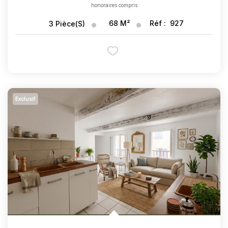
honoraires compris
68
M²
Réf :
927
3
Pièce(s)
Exclusif