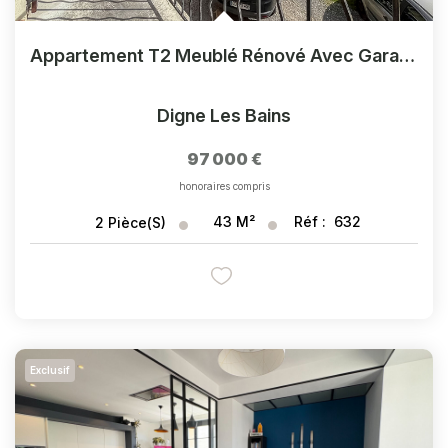
Appartement T2 Meublé Rénové Avec Garage Et Balcon
Digne Les Bains
97 000 €
honoraires compris
43
M²
Réf :
632
2
Pièce(s)
Exclusif