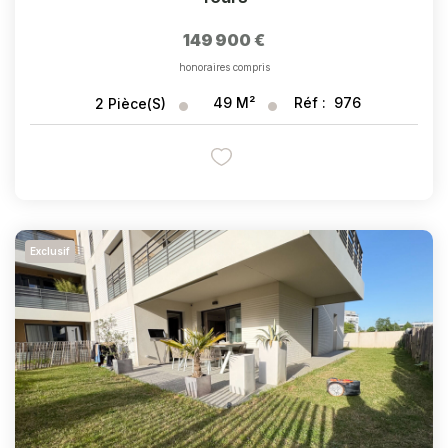
149 900 €
honoraires compris
49
M²
Réf :
976
2
Pièce(s)
Exclusif