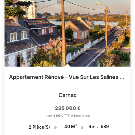
Appartement Rénové - Vue Sur Les Salines - Carnac Plage
Carnac
225 000 €
dont 4,65% TTC d'honoraires
40
M²
Réf :
989
2
Pièce(s)