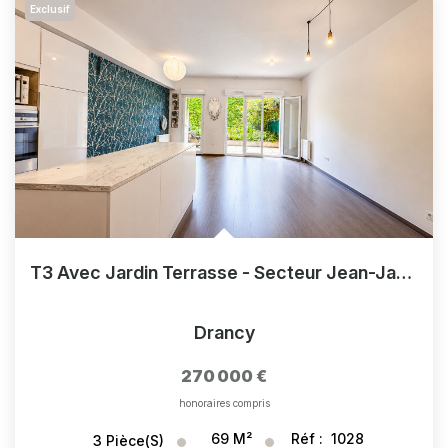
Exclusif
T3 Avec Jardin Terrasse - Secteur Jean-Jaurès
Drancy
270 000 €
honoraires compris
69
M²
Réf :
1028
3
Pièce(s)