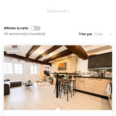
CONTACT
5 pièces et +
Afficher la carte
50 annonce(s) trouvée(s)
Trier par
Exclusif