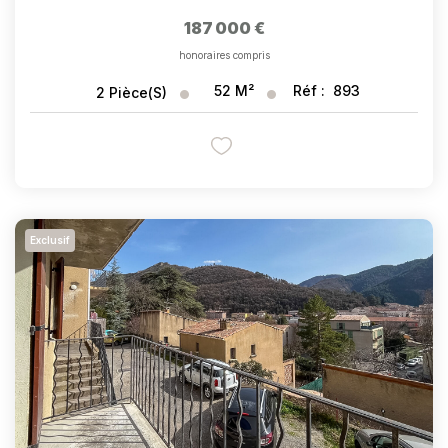
187 000 €
honoraires compris
52
M²
Réf :
893
2
Pièce(s)
Exclusif