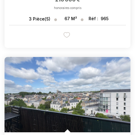
honoraires compris
67
M²
Réf :
965
3
Pièce(s)