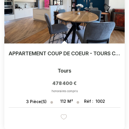
APPARTEMENT COUP DE COEUR - TOURS CENTRE - QUARTIER HISTORIQUE - CALME
Tours
478 400 €
honoraires compris
112
M²
Réf :
1002
3
Pièce(s)