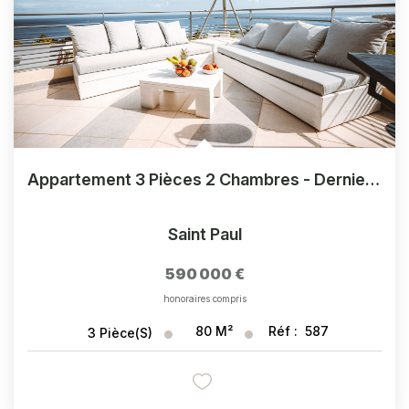
Appartement 3 Pièces 2 Chambres - Dernier Étage Et Vue Imprenable Sur La Mer
Saint Paul
590 000 €
honoraires compris
80
M²
Réf :
587
3
Pièce(s)