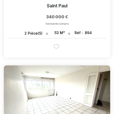
Saint Paul
340 000 €
honoraires compris
53
M²
Réf :
894
2
Pièce(s)