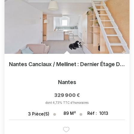
Nantes Canclaux / Mellinet : Dernier Étage D'exception Entièrement Rénové Avec Goût
Nantes
329 900 €
dont 4,73% TTC d'honoraires
89
M²
Réf :
1013
3
Pièce(s)