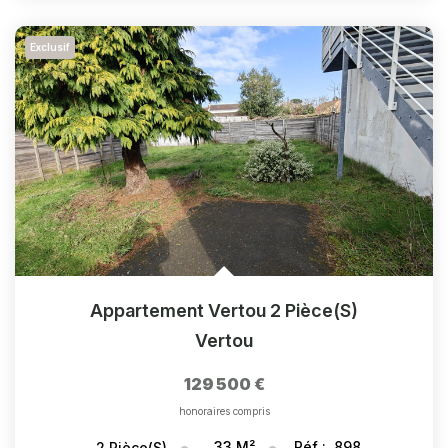
Exclusif
Appartement Vertou 2 Pièce(s)
Vertou
129 500 €
honoraires compris
33
M²
Réf :
898
2
Pièce(s)