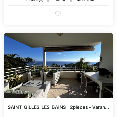
SAINT-GILLES-LES-BAINS - 2pièces - Varangue Vue Mer Panoramique - Chemin Summer