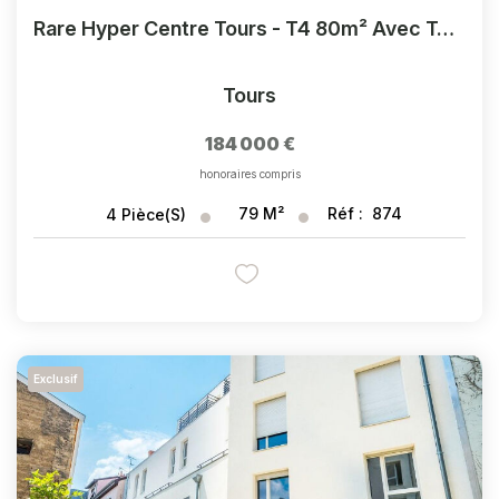
Rare Hyper Centre Tours - T4 80m² Avec Terrasse
Tours
184 000 €
honoraires compris
79
M²
Réf :
874
4
Pièce(s)
Exclusif