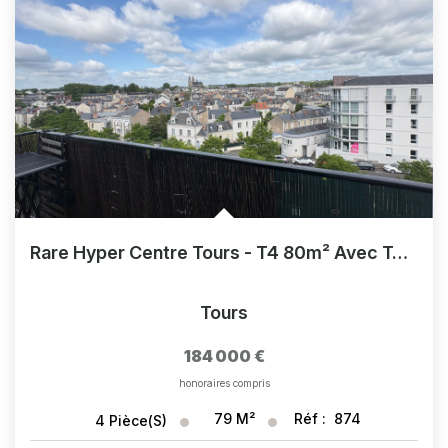
CONTACT
Rare Hyper Centre Tours - T4 80m² Avec Terrasse
Tours
184 000 €
honoraires compris
79
M²
Réf :
874
4
Pièce(s)