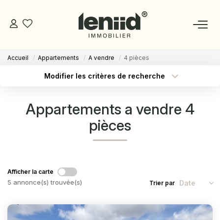
Accueil
Appartements
A vendre
4 pièces
NOS BIENS
Modifier les critères de recherche
Type de transaction
Localisation
Acheter
Localisation
ESTIMATION
Appartements a vendre 4
Type de bien
Sélectionnez...
Surface min
pièces
NOS CONSEILLERS
Budget max
Plus de critères
DEVENIR MANDATAIRE
Créer une alerte
Afficher la carte
ESPACE MANDATAIRE
5 annonce(s) trouvée(s)
Trier par
GESTION