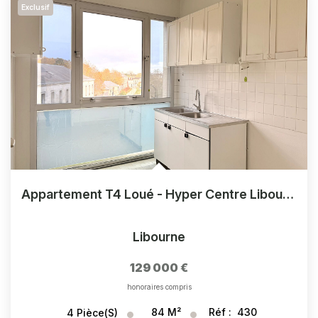
Exclusif
Appartement T4 Loué - Hyper Centre Libourne (Place Joffre)
Libourne
129 000 €
honoraires compris
84
M²
Réf :
430
4
Pièce(s)