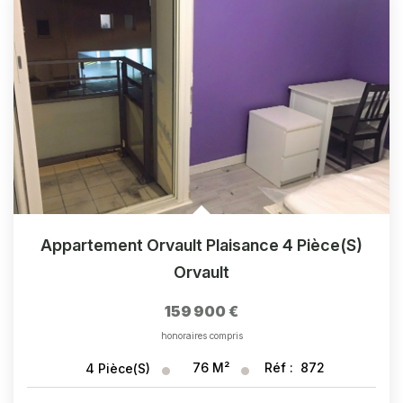
Appartement Orvault Plaisance 4 Pièce(s)
Orvault
159 900 €
honoraires compris
76
M²
Réf :
872
4
Pièce(s)