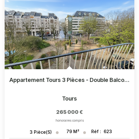
Appartement Tours 3 Pièces - Double Balcon - Proche Halles
Tours
265 000 €
honoraires compris
79
M²
Réf :
623
3
Pièce(s)