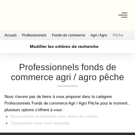
Accueil
Professionnels
Fonds de commerce
Agri / Agro
Pêche
NOS BIENS
Modifier les critères de recherche
Localisation
Type de transaction
ESTIMATION
Surface min
Professionnels fonds de
Type de bien
Plus de critères
commerce agri / agro pêche
Budget max
NOS CONSEILLERS
Créer une alerte
DEVENIR MANDATAIRE
Nous n'avons pas de biens à vous proposer dans la catégorie
Professionnels Fonds de commerce Agri / Agro Pêche pour le moment ,
plusieurs options s'offrent à vous :
ESPACE MANDATAIRE
Re-soumettre la recherche avec moins de critères.
Transmettez-nous votre demande
GESTION