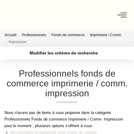
Accueil
Professionnels
Fonds de commerce
NOS BIENS
Imprimerie / Comm.
Impression
Modifier les critères de recherche
ESTIMATION
Localisation
Type de transaction
Surface min
Professionnels fonds de
Type de bien
NOS CONSEILLERS
commerce imprimerie / comm.
Budget max
Plus de critères
impression
DEVENIR MANDATAIRE
Créer une alerte
ESPACE MANDATAIRE
Nous n'avons pas de biens à vous proposer dans la catégorie
Professionnels Fonds de commerce Imprimerie / Comm.
Impression pour le moment , plusieurs options s'offrent à vous :
GESTION
Re-soumettre la recherche avec moins de critères.