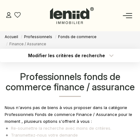
Accueil
Professionnels
Fonds de commerce
NOS BIENS
Finance / Assurance
Modifier les critères de recherche
ESTIMATION
Type de transaction
Localisation
Acheter
Localisation
Professionnels fonds de
Type de bien
NOS CONSEILLERS
Sélectionnez...
Surface min
commerce finance / assurance
DEVENIR MANDATAIRE
Budget max
Plus de critères
Nous n'avons pas de biens à vous proposer dans la catégorie
Créer une alerte
Professionnels Fonds de commerce Finance / Assurance pour le
ESPACE MANDATAIRE
moment , plusieurs options s'offrent à vous :
Re-soumettre la recherche avec moins de critères.
GESTION
Transmettez-nous votre demande