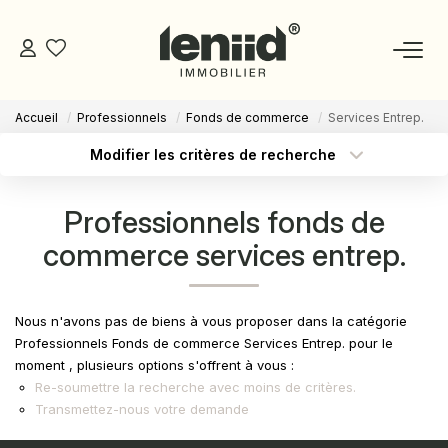
Accueil
Professionnels
Fonds de commerce
Services Entrep.
NOS BIENS
Modifier les critères de recherche
Type de transaction
Localisation
Acheter
Localisation
ESTIMATION
Professionnels fonds de
Type de bien
Sélectionnez...
Surface min
commerce services entrep.
NOS CONSEILLERS
Budget max
Plus de critères
DEVENIR MANDATAIRE
Nous n'avons pas de biens à vous proposer dans la catégorie
Créer une alerte
Professionnels Fonds de commerce Services Entrep. pour le
moment , plusieurs options s'offrent à vous :
ESPACE MANDATAIRE
Re-soumettre la recherche avec moins de critères.
Transmettez-nous votre demande
GESTION