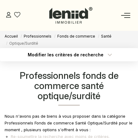
Accueil
Professionnels
Fonds de commerce
Santé
NOS BIENS
Optique/Surdité
Modifier les critères de recherche
ESTIMATION
Type de transaction
Localisation
Acheter
Localisation
Professionnels fonds de
Type de bien
NOS CONSEILLERS
Sélectionnez...
Surface min
commerce santé
optique/surdité
DEVENIR MANDATAIRE
Budget max
Plus de critères
Créer une alerte
ESPACE MANDATAIRE
Nous n'avons pas de biens à vous proposer dans la catégorie
Professionnels Fonds de commerce Santé Optique/Surdité pour le
moment , plusieurs options s'offrent à vous :
GESTION
Re-soumettre la recherche avec moins de critères.