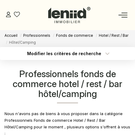
Accueil
Professionnels
Fonds de commerce
Hotel / Rest / Bar
NOS BIENS
Hôtel/Camping
Modifier les critères de recherche
ESTIMATION
Type de transaction
Localisation
Acheter
Localisation
Professionnels fonds de
Type de bien
NOS CONSEILLERS
Sélectionnez...
Surface min
commerce hotel / rest / bar
hôtel/camping
DEVENIR MANDATAIRE
Budget max
Plus de critères
Créer une alerte
ESPACE MANDATAIRE
Nous n'avons pas de biens à vous proposer dans la catégorie
Professionnels Fonds de commerce Hotel / Rest / Bar
Hôtel/Camping pour le moment , plusieurs options s'offrent à vous
GESTION
: