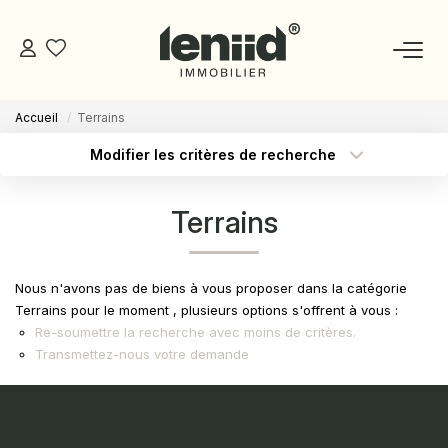
Accueil
Terrains
NOS BIENS
Modifier les critères de recherche
Type de transaction
Localisation
Acheter
Localisation
ESTIMATION
Terrains
Type de bien
Sélectionnez...
Surface min
NOS CONSEILLERS
Budget max
Plus de critères
Nous n'avons pas de biens à vous proposer dans la catégorie
DEVENIR MANDATAIRE
Terrains pour le moment , plusieurs options s'offrent à vous :
Re-soumettre la recherche avec moins de critères.
Créer une alerte
Transmettez-nous votre demande
ESPACE MANDATAIRE
GESTION