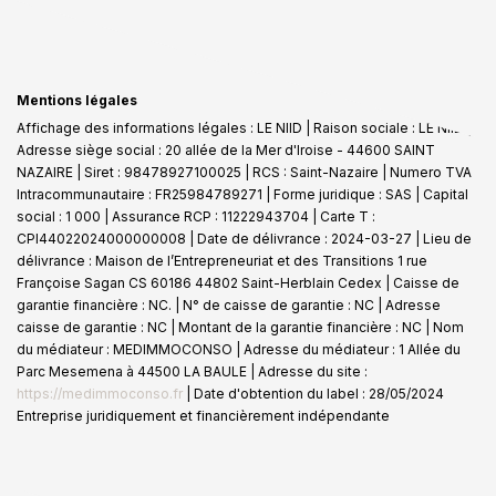
Mentions légales
Affichage des informations légales : LE NIID | Raison sociale : LE NIID |
Adresse siège social : 20 allée de la Mer d'Iroise - 44600 SAINT
NAZAIRE | Siret : 98478927100025 | RCS : Saint-Nazaire | Numero TVA
Intracommunautaire : FR25984789271 | Forme juridique : SAS | Capital
social : 1 000 | Assurance RCP : 11222943704 |
Carte T :
CPI44022024000000008 | Date de délivrance : 2024-03-27 | Lieu de
délivrance : Maison de l’Entrepreneuriat et des Transitions 1 rue
Françoise Sagan CS 60186 44802 Saint-Herblain Cedex | Caisse de
garantie financière : NC. | N° de caisse de garantie : NC | Adresse
caisse de garantie : NC | Montant de la garantie financière : NC | Nom
du médiateur : MEDIMMOCONSO | Adresse du médiateur : 1 Allée du
Parc Mesemena à 44500 LA BAULE | Adresse du site :
https://medimmoconso.fr
| Date d'obtention du label : 28/05/2024
Entreprise juridiquement et financièrement indépendante