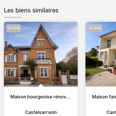
Les biens similaires
Exclusif
Exclusif
Maison bourgeoise rénovée avec jardin sur le canal
Castelsarrasin
Cast