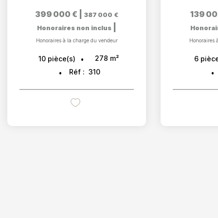
399 000 €
|
139 00
387 000 €
|
Honoraires non inclus
Honorai
Honoraires à la charge du vendeur
Honoraires 
278
m²
10
pièce(s)
6
pièce
Réf :
310