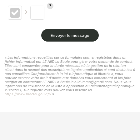
Envoyer le message
« Les informations recueillies sur ce formulaire sont enregistrées dans un
fichier informatisé par LE NIID La Baule pour gérer votre demande de contact.
Elles sont conservées pour la durée nécessaire à la gestion de la relation
client dans le respect des prescriptions légales applicables et sont destinées à
nos conseillers Conformément à la loi « informatique et libertés », vous
pouvez exercer votre droit d'accès aux données vous concernant et les faire
rectifier en contactant LE NIID La Baule le.niid.immo@gmail.com. Nous vous
informons de l'existence de la liste d'opposition au démarchage téléphonique
« Bloctel », sur laquelle vous pouvez vous inscrire ici :
https://www.bloctel.gouv.fr/
»