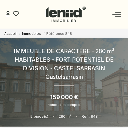
Accueil
Immeubles
Référence 848
NOS BIENS
IMMEUBLE DE CARACTÈRE - 280 m²
ESTIMATION
HABITABLES - FORT POTENTIEL DE
DIVISION - CASTELSARRASIN
NOS CONSEILLERS
Castelsarrasin
DEVENIR MANDATAIRE
159 000 €
honoraires compris
ESPACE MANDATAIRE
9
pièce(s)
•
280
m²
•
Réf : 848
GESTION