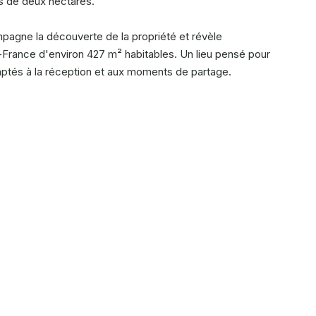
us de deux hectares.
mpagne la découverte de la propriété et révèle
France d'environ 427 m² habitables. Un lieu pensé pour
adaptés à la réception et aux moments de partage.
lumes généreux et sa hauteur sous plafond distribuent
cheminée en pierre et d'une bibliothèque sur mesure. Les
pectives vers les extérieurs. Dans son prolongement, une
t sur le jardin avec une vue privilégiée sur la piscine.
avec une cuisine entièrement repensée. Réalisée sur mesure,
ions soigneusement sélectionnées. Son îlot central, ses
 intégrée en font un espace aussi fonctionnel qu'agréable