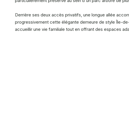
particulièrement préservé au sein d'un parc arboré de pl
Derrière ses deux accès privatifs, une longue allée acco
progressivement cette élégante demeure de style Île-de-
accueillir une vie familiale tout en offrant des espaces 
Dès l'entrée, le ton est donné. Le hall traversant, ses vo
harmonieusement les différents espaces de vie.
À gauche, un large salon-séjour s'organise autour d'une 
ouvertures sur le parc prolongent naturellement les pers
grande véranda offre un espace de vie supplémentaire ouver
À droite du hall d'entrée, la salle à manger communique 
elle associe avec élégance le bois, la pierre et des finit
nombreux rangements et son arrière-cuisine discrètement
au quotidien.