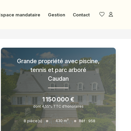
Espace mandataire
Gestion
Contact
Grande propriété avec piscine,
tennis et parc arboré
Caudan
1 150 000 €
dont 4,55% TTC d'honoraires
430
m²
8
pièce(s)
Réf :
958