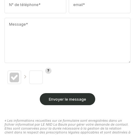
N° de téléphone*
email*
Message*
Envoyer le message
« Les informations recueillies sur ce formulaire sont enregistrées dans un
fichier informatisé par LE NIID La Baule pour gérer votre demande de contact.
Elles sont conservées pour la durée nécessaire à la gestion de la relation
client dans le respect des prescriptions légales applicables et sont destinées à