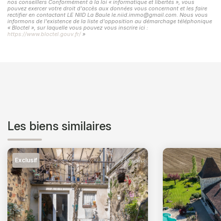
nos conseillers Conformément à la loi « informatique et libertés », vous
pouvez exercer votre droit d'accès aux données vous concernant et les faire
rectifier en contactant LE NIID La Baule le.niid.immo@gmail.com. Nous vous
informons de l'existence de la liste d'opposition au démarchage téléphonique
« Bloctel », sur laquelle vous pouvez vous inscrire ici :
https://www.bloctel.gouv.fr/
»
Les biens similaires
Exclusif