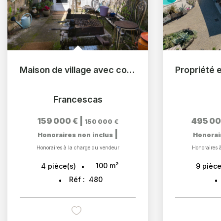
Maison de village avec cour intime et dépendance
Francescas
159 000 €
|
495 00
150 000 €
|
Honoraires non inclus
Honorai
Honoraires à la charge du vendeur
Honoraires 
100
m²
4
pièce(s)
9
pièce
Réf :
480