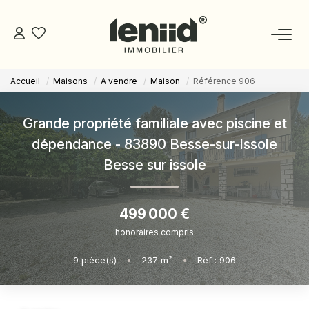
Accueil
Maisons
A vendre
Maison
Référence 906
NOS BIENS
Grande propriété familiale avec piscine et
ESTIMATION
dépendance - 83890 Besse-sur-Issole
Besse sur issole
NOS CONSEILLERS
499 000 €
DEVENIR MANDATAIRE
honoraires compris
ESPACE MANDATAIRE
9
pièce(s)
•
237
m²
•
Réf : 906
GESTION