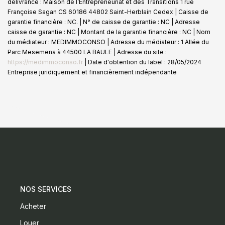
délivrance : Maison de l’Entrepreneuriat et des Transitions 1 rue
Françoise Sagan CS 60186 44802 Saint-Herblain Cedex | Caisse de
garantie financière : NC. | N° de caisse de garantie : NC | Adresse
caisse de garantie : NC | Montant de la garantie financière : NC | Nom
du médiateur : MEDIMMOCONSO | Adresse du médiateur : 1 Allée du
Parc Mesemena à 44500 LA BAULE | Adresse du site :
https://medimmoconso.fr
| Date d'obtention du label : 28/05/2024
Entreprise juridiquement et financièrement indépendante
NOS SERVICES
Acheter
Louer