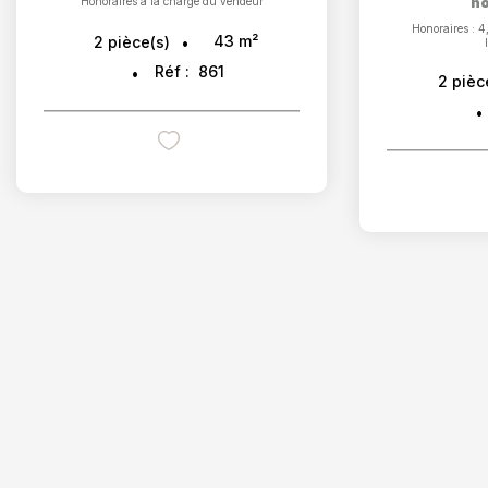
Honoraires à la charge du vendeur
no
Honoraires : 
43
m²
2
pièce(s)
Réf :
861
2
pièc