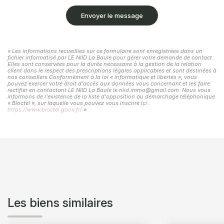
Envoyer le message
« Les informations recueillies sur ce formulaire sont enregistrées dans un
fichier informatisé par LE NIID La Baule pour gérer votre demande de contact.
Elles sont conservées pour la durée nécessaire à la gestion de la relation
client dans le respect des prescriptions légales applicables et sont destinées à
nos conseillers Conformément à la loi « informatique et libertés », vous
pouvez exercer votre droit d'accès aux données vous concernant et les faire
rectifier en contactant LE NIID La Baule le.niid.immo@gmail.com. Nous vous
informons de l'existence de la liste d'opposition au démarchage téléphonique
« Bloctel », sur laquelle vous pouvez vous inscrire ici :
https://www.bloctel.gouv.fr/
»
Les biens similaires