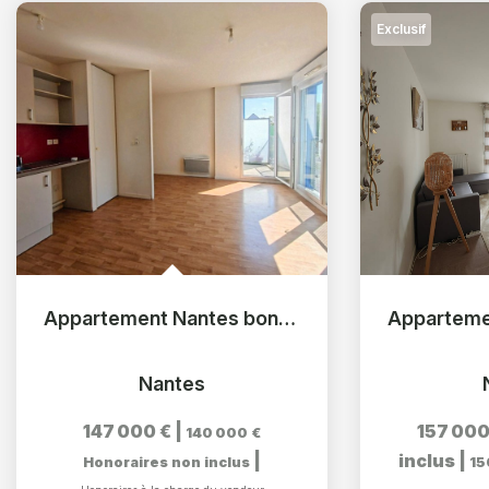
Exclusif
Appartement Nantes bonne garde 2 pièce(s)
Nantes
147 000 €
|
157 000
140 000 €
|
inclus
|
Honoraires non inclus
15