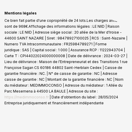
Mentions légales
Ce bien fait partie d'une copropriété de 24 lots.Les charges annuelles
sont de 968€.
Affichage des informations légales : LE NIID | Raison
sociale : LE NIID | Adresse siège social : 20 allée de la Mer d'Iroise -
44600 SAINT NAZAIRE | Siret : 98478927100025 | RCS : Saint-Nazaire |
Numero TVA Intracommunautaire : FR25984789271 | Forme
juridique : SAS | Capital social : 1 000 | Assurance RCP : 11222943704 |
Carte T : CPI44022024000000008 | Date de délivrance : 2024-03-27 |
Lieu de délivrance : Maison de l’Entrepreneuriat et des Transitions 1 rue
Françoise Sagan CS 60186 44802 Saint-Herblain Cedex | Caisse de
garantie financière : NC. | N° de caisse de garantie : NC | Adresse
caisse de garantie : NC | Montant de la garantie financière : NC | Nom
du médiateur : MEDIMMOCONSO | Adresse du médiateur : 1 Allée du
Parc Mesemena à 44500 LA BAULE | Adresse du site :
https://medimmoconso.fr
| Date d'obtention du label : 28/05/2024
Entreprise juridiquement et financièrement indépendante