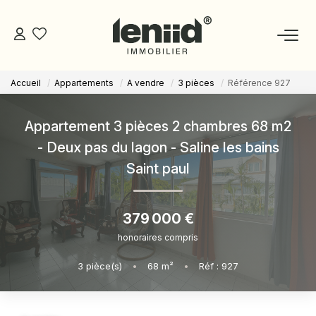
Accueil
Appartements
A vendre
3 pièces
Référence 927
NOS BIENS
Appartement 3 pièces 2 chambres 68 m2
ESTIMATION
- Deux pas du lagon - Saline les bains
Saint paul
NOS CONSEILLERS
379 000 €
DEVENIR MANDATAIRE
honoraires compris
ESPACE MANDATAIRE
3
pièce(s)
•
68
m²
•
Réf : 927
GESTION