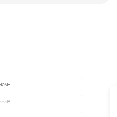
NOM*
email*