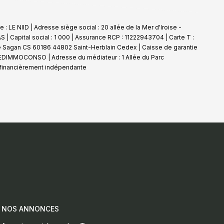
 : LE NIID | Adresse siège social : 20 allée de la Mer d'Iroise -
| Capital social : 1 000 | Assurance RCP : 11222943704 |
Carte T :
se Sagan CS 60186 44802 Saint-Herblain Cedex | Caisse de garantie
 : MEDIMMOCONSO | Adresse du médiateur : 1 Allée du Parc
 financièrement indépendante
NOS ANNONCES