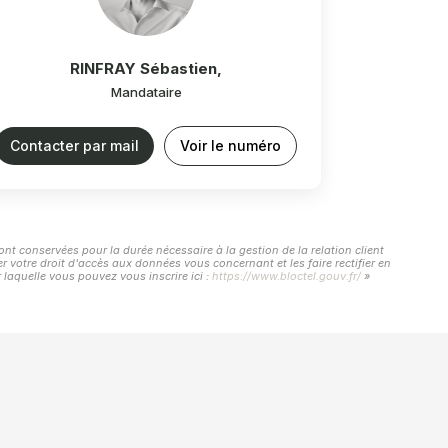
RINFRAY Sébastien
,
Mandataire
Contacter par mail
Voir le numéro
ont conservées pour la durée nécessaire à la gestion de la relation client
r votre droit d'accès aux données vous concernant et les faire rectifier en
laquelle vous pouvez vous inscrire ici :
https://www.bloctel.gouv.fr/
»