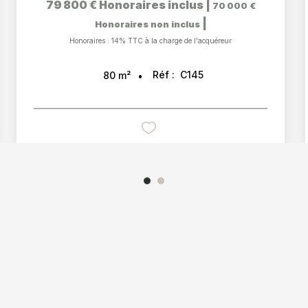
79 800 €
Honoraires inclus
|
70 000 €
|
Honoraires non inclus
Honoraires : 14% TTC à la charge de l'acquéreur
Réf :
C145
80
m²