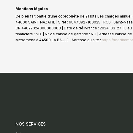
Mentions légales
Ce bien fait partie d'une copropriété de 21 lots.Les charges annuel
44600 SAINT NAZAIRE | Siret : 98478927100025 | RCS : Saint-Nazair
CPI44022024000000008 | Date de délivrance : 2024-03-27 | Lieu de
financière : NC. | N° de caisse de garantie : NC | Adresse caisse 
Mesemena à 44500 LA BAULE | Adresse du site :
https://medimmoc
NOS SERVICES