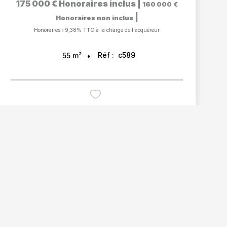
175 000 €
Honoraires inclus
|
160 000 €
|
Honoraires non inclus
Honoraires : 9,38% TTC à la charge de l'acquéreur
Réf :
c589
55
m²