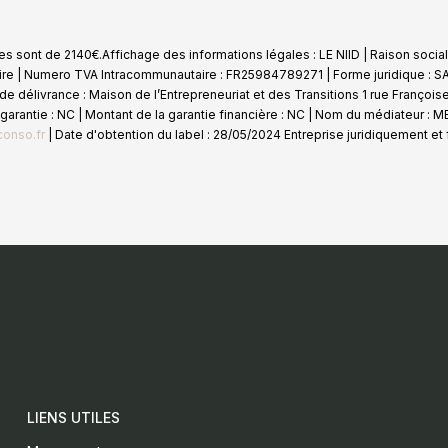
les sont de 2140€.
Affichage des informations légales : LE NIID | Raison sociale
e | Numero TVA Intracommunautaire : FR25984789271 | Forme juridique : SAS 
 délivrance : Maison de l’Entrepreneuriat et des Transitions 1 rue Françoi
de garantie : NC | Montant de la garantie financière : NC | Nom du médiateur
onso.fr
| Date d'obtention du label : 28/05/2024
Entreprise juridiquement et
LIENS UTILES