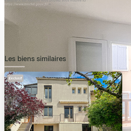
« Bloctel », sur laquelle vous pouvez vous inscrire ici :
https://www.bloctel.gouv.fr/
»
Les biens similaires
Exclusif