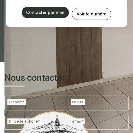
Contacter par mail
Voir le numéro
Nous contacter
Prénom*
NOM*
N° de téléphone*
email*