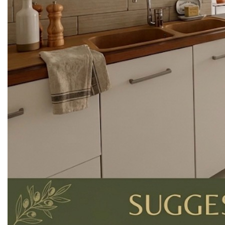
petite copropriété aux faibles charges avec syndic
bénévole, découvrez cet appartement de type 2
d'environ 50 m², lumineux, fonctionnel et en bon état
général.
Situé au-dessus de deux commerces dans un quartier
vivant et dynamique, l'appartement se compose d'une
entrée ouvrant sur un agréable séjour avec cuisine
ouverte, offrant un espace de vie convivial et lumineux.
Un grand couloir avec placard dessert une belle
chambre de plus de 13 m² ainsi qu'une pièce attenante
de plus de 6 m², idéale pour aménager un bureau, un
dressing ou même une chambre d'appoint selon vos
besoins.
Une salle d'eau moderne avec douche à l'italienne et
WC complète l'ensemble.