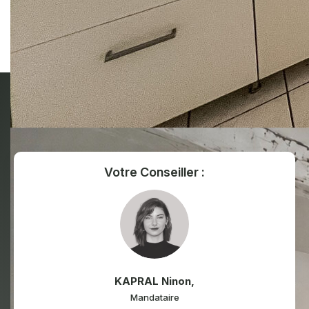
Ce bien est soumis à un diagnostic ERP (État
des Risques et Pollutions). Pour en savoir
plus, rendez-vous sur
https://www.georisques.gouv.fr/
Votre Conseiller :
KAPRAL Ninon
,
Mandataire