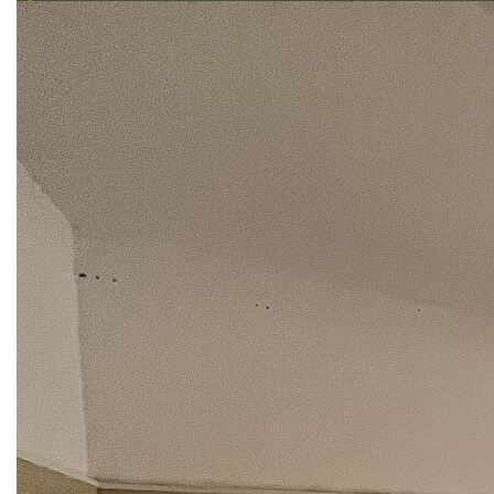
Double vitrage PVC
Chauffage par pompe à chaleur
Appartement lumineux
Aucun travaux particuliers à prévoir
Le bien offre une rentabilité locative brute d'environ 10
%, un excellent rendement pour un appartement prêt à
louer immédiatement, avec très peu de charges fixes
grâce à l'absence de syndic et de charges de
copropriété.
À visiter rapidement !
**
Honoraires à la charge du vendeur
Nos honoraires
Nous contacter