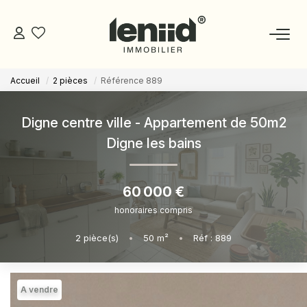
Accueil
2 pièces
Référence 889
NOS BIENS
Digne centre ville - Appartement de 50m2
ESTIMATION
Digne les bains
NOS CONSEILLERS
60 000 €
honoraires compris
DEVENIR MANDATAIRE
2
pièce(s)
•
50
m²
•
Réf : 889
ESPACE MANDATAIRE
A vendre
GESTION