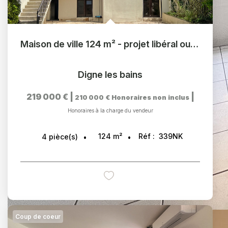
Maison de ville 124 m² - projet libéral ou professionnel
Digne les bains
219 000 €
|
|
210 000 €
Honoraires non inclus
Honoraires à la charge du vendeur
124
m²
Réf :
339NK
4
pièce(s)
Coup de coeur