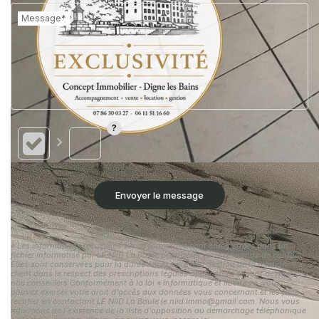
Message*
Envoyer le message
« Les informations recueillies sur ce formulaire sont enregistrées dans un
fichier informatisé par LE NIID La Baule pour gérer votre demande de contact.
Elles sont conservées pour la durée nécessaire à la gestion de la relation
client dans le respect des prescriptions légales applicables et sont destinées à
nos conseillers Conformément à la loi « informatique et libertés », vous
pouvez exercer votre droit d'accès aux données vous concernant et les faire
rectifier en contactant LE NIID La Baule le.niid.immo@gmail.com. Nous vous
informons de l'existence de la liste d'opposition au démarchage téléphonique