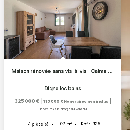
Maison rénovée sans vis-à-vis - Calme absolu - À 10 min du centre de Digne-les-Bains
Digne les bains
325 000 €
|
|
310 000 €
Honoraires non inclus
Honoraires à la charge du vendeur
97
m²
Réf :
335
4
pièce(s)