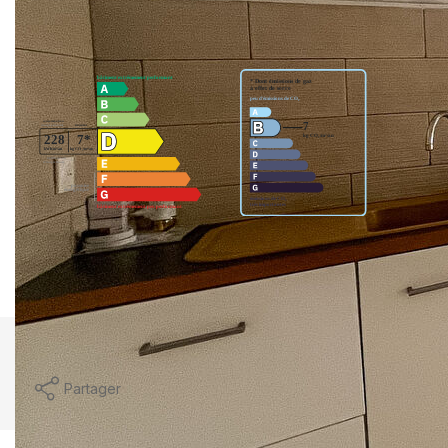
Diagnostics énergétiques
Montant estimé des dépenses annuelles d'énergie pour
un usage standard entre 940€ et 1272€. indexées aux
années 2021,2022 et 2023 (abonnement compris).
Imprimer
Partager