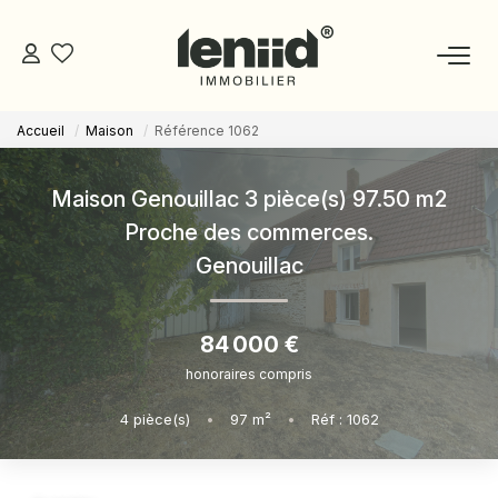
Accueil
Maison
Référence 1062
NOS BIENS
Maison Genouillac 3 pièce(s) 97.50 m2
ESTIMATION
Proche des commerces.
Genouillac
NOS CONSEILLERS
84 000 €
DEVENIR MANDATAIRE
honoraires compris
ESPACE MANDATAIRE
4
pièce(s)
•
97
m²
•
Réf : 1062
GESTION