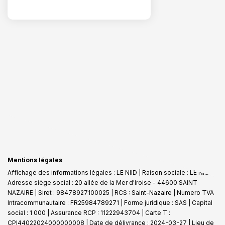
Mentions légales
Affichage des informations légales : LE NIID | Raison sociale : LE NIID |
Adresse siège social : 20 allée de la Mer d'Iroise - 44600 SAINT
NAZAIRE | Siret : 98478927100025 | RCS : Saint-Nazaire | Numero TVA
Intracommunautaire : FR25984789271 | Forme juridique : SAS | Capital
social : 1 000 | Assurance RCP : 11222943704 |
Carte T :
CPI44022024000000008 | Date de délivrance : 2024-03-27 | Lieu de