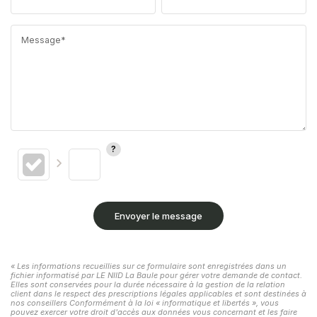
Message*
Envoyer le message
« Les informations recueillies sur ce formulaire sont enregistrées dans un
fichier informatisé par LE NIID La Baule pour gérer votre demande de contact.
Elles sont conservées pour la durée nécessaire à la gestion de la relation
client dans le respect des prescriptions légales applicables et sont destinées à
nos conseillers Conformément à la loi « informatique et libertés », vous
pouvez exercer votre droit d'accès aux données vous concernant et les faire