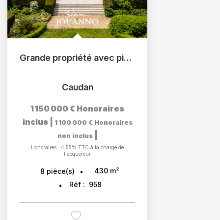
Grande propriété avec piscine, tennis et parc arboré
Caudan
1 150 000 €
Honoraires
inclus
|
1 100 000 €
Honoraires
|
non inclus
Honoraires : 4,55% TTC à la charge de
l'acquéreur
430
m²
8
pièce(s)
Réf :
958