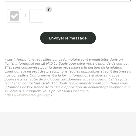
Envoyer le message
« Les informations recueillies sur ce formulaire sont enregistrées dans un
fichier informatisé par LE NIID La Baule pour gérer votre demande de contact.
Elles sont conservées pour la durée nécessaire à la gestion de la relation
client dans le respect des prescriptions légales applicables et sont destinées à
nos conseillers Conformément à la loi « informatique et libertés », vous
pouvez exercer votre droit d'accès aux données vous concernant et les faire
rectifier en contactant LE NIID La Baule le.niid.immo@gmail.com. Nous vous
informons de l'existence de la liste d'opposition au démarchage téléphonique
« Bloctel », sur laquelle vous pouvez vous inscrire ici :
https://www.bloctel.gouv.fr/
»