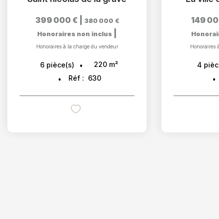
399 000 €
|
149 00
380 000 €
|
Honoraires non inclus
Honorai
Honoraires à la charge du vendeur
Honoraires 
220
m²
6
pièce(s)
4
pièc
Réf :
630