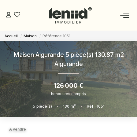
Accueil
Maison
Référence 1051
NOS BIENS
Maison Aigurande 5 pièce(s) 130.87 m2
ESTIMATION
Aigurande
NOS CONSEILLERS
126 000 €
honoraires compris
DEVENIR MANDATAIRE
5
pièce(s)
•
130
m²
•
Réf : 1051
ESPACE MANDATAIRE
A vendre
GESTION