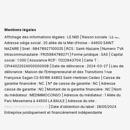
Mentions légales
Affichage des informations légales : LE NIID | Raison sociale : LE NIID |
Adresse siège social : 20 allée de la Mer d'Iroise - 44600 SAINT
NAZAIRE | Siret : 98478927100025 | RCS : Saint-Nazaire | Numero TVA
Intracommunautaire : FR25984789271 | Forme juridique : SAS | Capital
social : 1 000 | Assurance RCP : 11222943704 |
Carte T :
CPI44022024000000008 | Date de délivrance : 2024-03-27 | Lieu de
délivrance : Maison de l’Entrepreneuriat et des Transitions 1 rue
Françoise Sagan CS 60186 44802 Saint-Herblain Cedex | Caisse de
garantie financière : NC. | N° de caisse de garantie : NC | Adresse
caisse de garantie : NC | Montant de la garantie financière : NC | Nom
du médiateur : MEDIMMOCONSO | Adresse du médiateur : 1 Allée du
Parc Mesemena à 44500 LA BAULE | Adresse du site :
https://medimmoconso.fr
| Date d'obtention du label : 28/05/2024
Entreprise juridiquement et financièrement indépendante