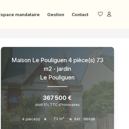
Espace mandataire
Gestion
Contact
Maison Le Pouliguen 4 pièce(s) 73
m2 - jardin
Le Pouliguen
367 500 €
dont 5% TTC d'honoraires
73
m²
4
pièce(s)
Réf :
BB936