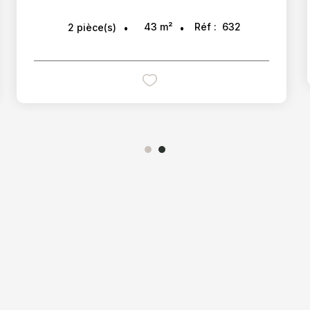
43
m²
Réf :
632
2
pièce(s)