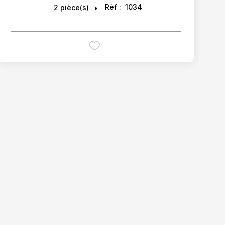
Réf :
1034
2
pièce(s)