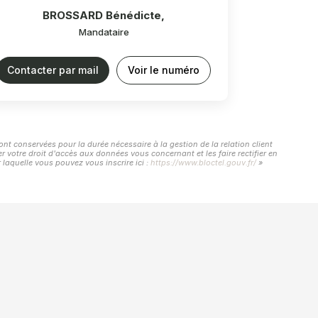
BROSSARD Bénédicte
,
Mandataire
Contacter par mail
Voir le numéro
ont conservées pour la durée nécessaire à la gestion de la relation client
r votre droit d'accès aux données vous concernant et les faire rectifier en
laquelle vous pouvez vous inscrire ici :
https://www.bloctel.gouv.fr/
»