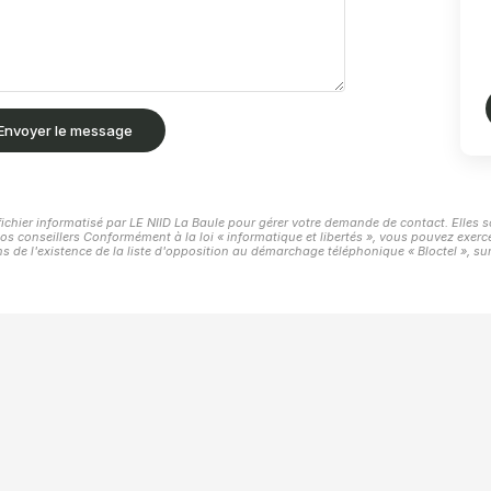
Envoyer le message
fichier informatisé par LE NIID La Baule pour gérer votre demande de contact. Elles s
os conseillers Conformément à la loi « informatique et libertés », vous pouvez exerce
e l'existence de la liste d'opposition au démarchage téléphonique « Bloctel », sur 