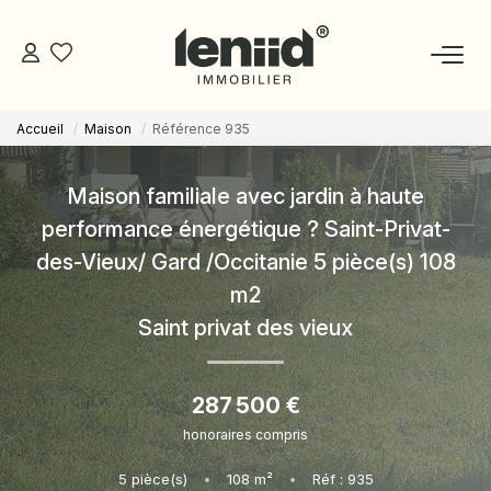
Accueil
Maison
Référence 935
NOS BIENS
Maison familiale avec jardin à haute
ESTIMATION
performance énergétique ? Saint-Privat-
des-Vieux/ Gard /Occitanie 5 pièce(s) 108
NOS CONSEILLERS
m2
Saint privat des vieux
DEVENIR MANDATAIRE
287 500 €
ESPACE MANDATAIRE
honoraires compris
GESTION
5
pièce(s)
•
108
m²
•
Réf : 935