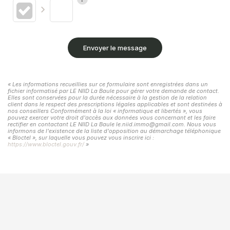
Envoyer le message
« Les informations recueillies sur ce formulaire sont enregistrées dans un
fichier informatisé par LE NIID La Baule pour gérer votre demande de contact.
Elles sont conservées pour la durée nécessaire à la gestion de la relation
client dans le respect des prescriptions légales applicables et sont destinées à
nos conseillers Conformément à la loi « informatique et libertés », vous
pouvez exercer votre droit d'accès aux données vous concernant et les faire
rectifier en contactant LE NIID La Baule le.niid.immo@gmail.com. Nous vous
informons de l'existence de la liste d'opposition au démarchage téléphonique
« Bloctel », sur laquelle vous pouvez vous inscrire ici :
https://www.bloctel.gouv.fr/
»