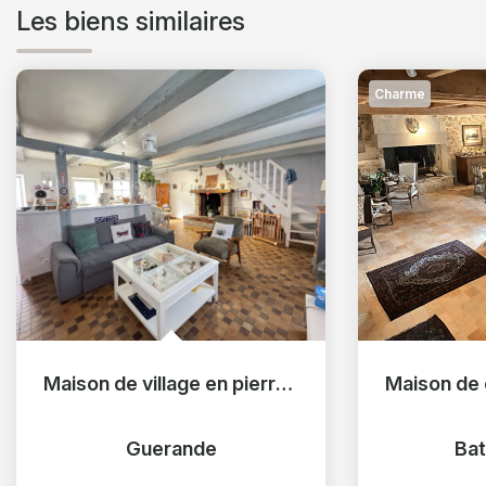
Les biens similaires
Charme
Maison de village en pierres à Saillé - Guérande
Guerande
Bat