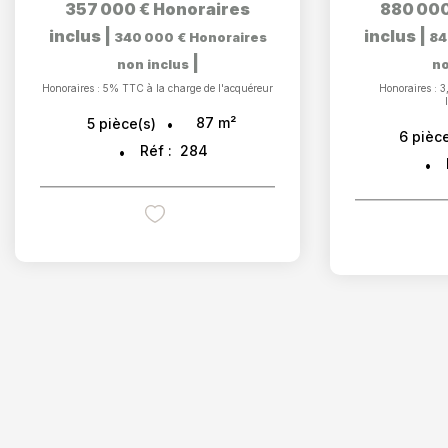
357 000 €
Honoraires
880 000
inclus
|
inclus
|
340 000 €
Honoraires
84
|
non inclus
no
Honoraires : 5% TTC à la charge de l'acquéreur
Honoraires : 
87
m²
5
pièce(s)
6
pièce
Réf :
284