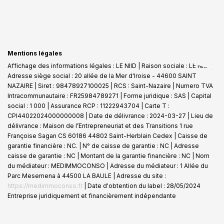
Mentions légales
Affichage des informations légales : LE NIID | Raison sociale : LE NIID |
Adresse siège social : 20 allée de la Mer d'Iroise - 44600 SAINT
NAZAIRE | Siret : 98478927100025 | RCS : Saint-Nazaire | Numero TVA
Intracommunautaire : FR25984789271 | Forme juridique : SAS | Capital
social : 1 000 | Assurance RCP : 11222943704 |
Carte T :
CPI44022024000000008 | Date de délivrance : 2024-03-27 | Lieu de
délivrance : Maison de l’Entrepreneuriat et des Transitions 1 rue
Françoise Sagan CS 60186 44802 Saint-Herblain Cedex | Caisse de
garantie financière : NC. | N° de caisse de garantie : NC | Adresse
caisse de garantie : NC | Montant de la garantie financière : NC | Nom
du médiateur : MEDIMMOCONSO | Adresse du médiateur : 1 Allée du
Parc Mesemena à 44500 LA BAULE | Adresse du site :
https://medimmoconso.fr
| Date d'obtention du label : 28/05/2024
Entreprise juridiquement et financièrement indépendante