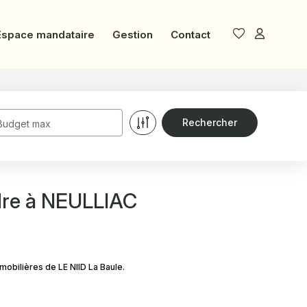
Espace mandataire
Gestion
Contact
Budget max
dre à NEULLIAC
obilières de LE NIID La Baule.