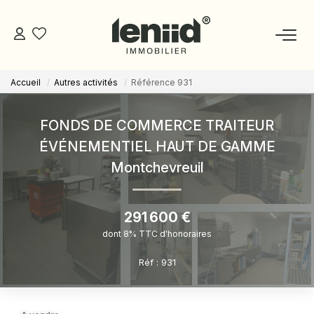
Accueil
Autres activités
Référence 931
NOS BIENS
FONDS DE COMMERCE TRAITEUR
ESTIMATION
ÉVÉNEMENTIEL HAUT DE GAMME
Montchevreuil
NOS CONSEILLERS
291 600 €
DEVENIR MANDATAIRE
dont 8% TTC d'honoraires
ESPACE MANDATAIRE
Réf : 931
GESTION