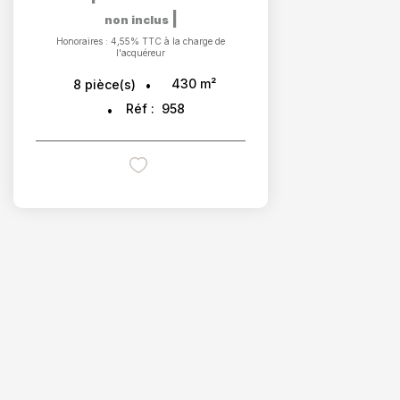
|
non inclus
Honoraires : 4,55% TTC à la charge de
l'acquéreur
430
m²
8
pièce(s)
Réf :
958