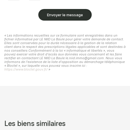
Envoyer le message
« Les informations recueillies sur ce formulaire sont enregistrées dans un
fichier informatisé par LE NIID La Baule pour gérer votre demande de contact.
Elles sont conservées pour la durée nécessaire à la gestion de la relation
client dans le respect des prescriptions légales applicables et sont destinées à
nos conseillers Conformément à la loi « informatique et libertés », vous
pouvez exercer votre droit d'accès aux données vous concernant et les faire
rectifier en contactant LE NIID La Baule le.niid.immo@gmail.com. Nous vous
informons de l'existence de la liste d'opposition au démarchage téléphonique
« Bloctel », sur laquelle vous pouvez vous inscrire ici :
https://www.bloctel.gouv.fr/
»
Les biens similaires