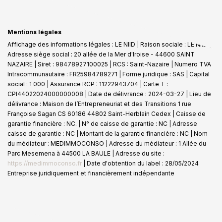
Mentions légales
Affichage des informations légales : LE NIID | Raison sociale : LE NIID |
Adresse siège social : 20 allée de la Mer d'Iroise - 44600 SAINT
NAZAIRE | Siret : 98478927100025 | RCS : Saint-Nazaire | Numero TVA
Intracommunautaire : FR25984789271 | Forme juridique : SAS | Capital
social : 1 000 | Assurance RCP : 11222943704 |
Carte T :
CPI44022024000000008 | Date de délivrance : 2024-03-27 | Lieu de
délivrance : Maison de l’Entrepreneuriat et des Transitions 1 rue
Françoise Sagan CS 60186 44802 Saint-Herblain Cedex | Caisse de
garantie financière : NC. | N° de caisse de garantie : NC | Adresse
caisse de garantie : NC | Montant de la garantie financière : NC | Nom
du médiateur : MEDIMMOCONSO | Adresse du médiateur : 1 Allée du
Parc Mesemena à 44500 LA BAULE | Adresse du site :
https://medimmoconso.fr
| Date d'obtention du label : 28/05/2024
Entreprise juridiquement et financièrement indépendante