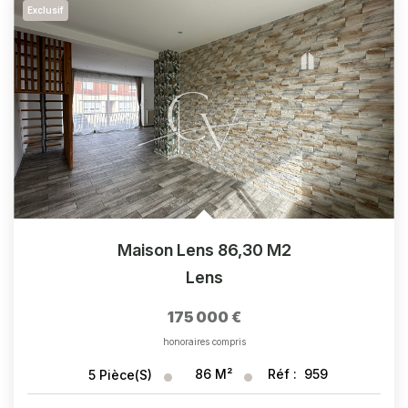
Exclusif
Maison Lens 86,30 M2
Lens
175 000 €
honoraires compris
86
M²
Réf :
959
5
Pièce(s)