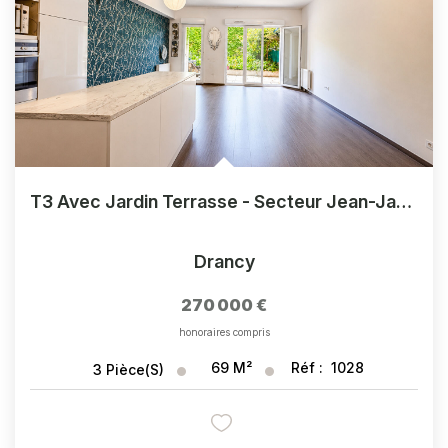
T3 Avec Jardin Terrasse - Secteur Jean-Jaurès
Drancy
270 000 €
honoraires compris
69
M²
Réf :
1028
3
Pièce(s)