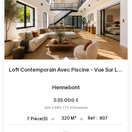
Loft Contemporain Avec Piscine - Vue Sur Le Blavet
Hennebont
535 000 €
dont 2,88% TTC d'honoraires
320
M²
Réf :
807
7
Pièce(s)