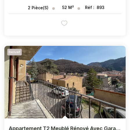
52
M²
Réf :
893
2
Pièce(s)
Exclusif
Appartement T2 Meublé Rénové Avec Garage Et Balcon