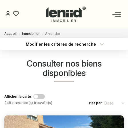
Accueil
Immobilier
A vendre
NOS BIENS
Modifier les critères de recherche
Type de transaction
Localisation
Acheter
Localisation
ESTIMATION
Consulter nos biens
Type de bien
Sélectionnez...
Surface min
disponibles
NOS CONSEILLERS
Budget max
Plus de critères
DEVENIR MANDATAIRE
Créer une alerte
Afficher la carte
248 annonce(s) trouvée(s)
Trier par
ESPACE MANDATAIRE
GESTION