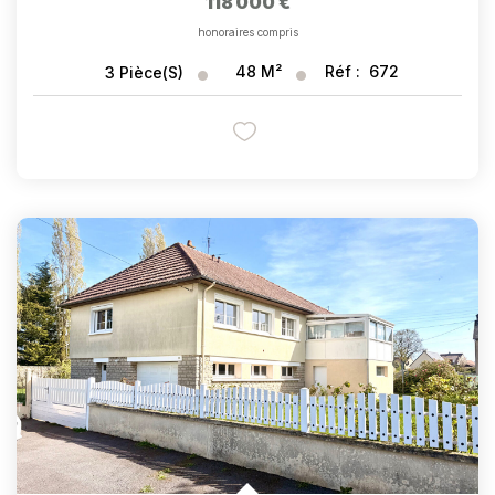
118 000 €
honoraires compris
48
M²
Réf :
672
3
Pièce(s)