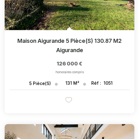
Maison Aigurande 5 Pièce(s) 130.87 M2
Aigurande
126 000 €
honoraires compris
131
M²
Réf :
1051
5
Pièce(s)