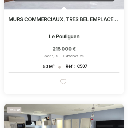
MURS COMMERCIAUX, TRES BEL EMPLACEMENT RUE LECLERC AU POULIGUEN 50 M2
Le Pouliguen
215 000 €
dont 7,5% TTC d'honoraires
Réf :
C507
50
M²
Exclusif