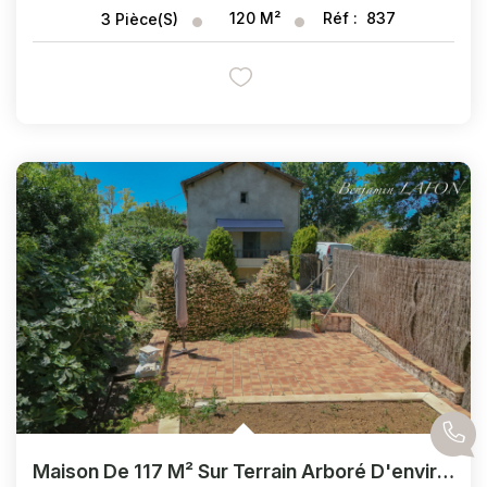
120
M²
Réf :
837
3
Pièce(s)
Maison De 117 M² Sur Terrain Arboré D'environ 1 000 M²