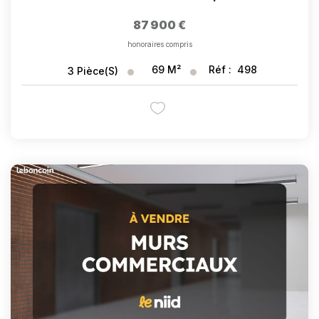
87 900 €
honoraires compris
69
M²
Réf :
498
3
Pièce(s)