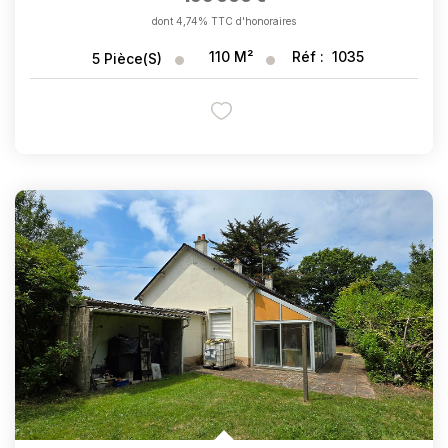
dont 4,74% TTC d'honoraires
110
M²
Réf :
1035
5
Pièce(s)