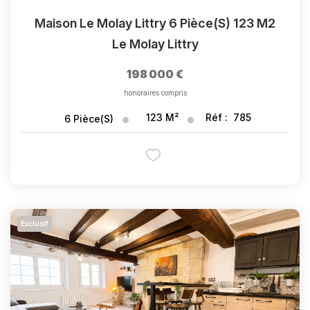
Maison Le Molay Littry 6 Pièce(s) 123 M2
Le Molay Littry
198 000 €
honoraires compris
123
M²
Réf :
785
6
Pièce(s)
Exclusif