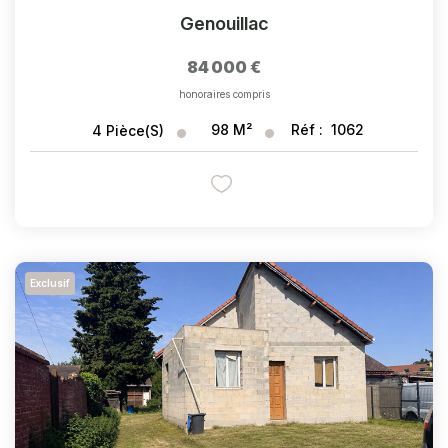
Genouillac
84 000 €
honoraires compris
98
M²
Réf :
1062
4
Pièce(s)
Exclusif