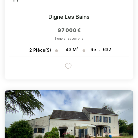
Digne Les Bains
97 000 €
honoraires compris
43
M²
Réf :
632
2
Pièce(s)