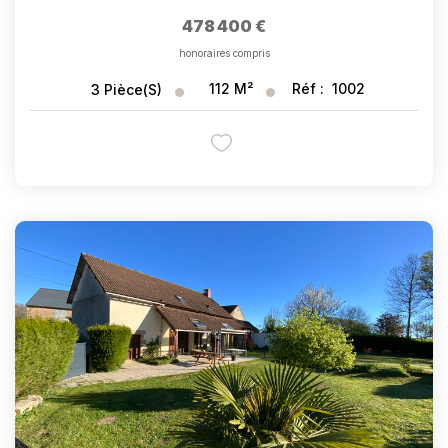
478 400 €
honoraires compris
112
M²
Réf :
1002
3
Pièce(s)